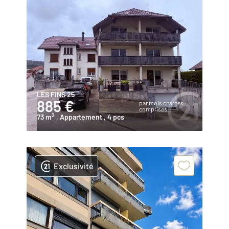
LES FINS 25
885 €
par mois charges
comprises
2
73 m
, Appartement
, 4 pcs
Exclusivité