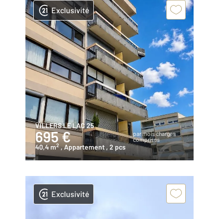
Exclusivité
VILLERS LE LAC 25
695 €
par mois charges
comprises
2
40,4 m
, Appartement
, 2 pcs
Exclusivité