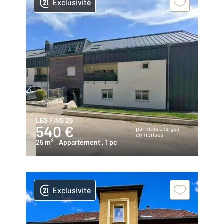
Exclusivité
LES FINS 25
540 €
par mois charges
comprises
2
25 m
, Appartement
, 1 pc
Exclusivité