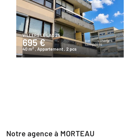
VILLERS LE LAC 25
695 €
par mois charges
comprises
2
40 m
, Appartement
, 2 pcs
Notre agence à MORTEAU