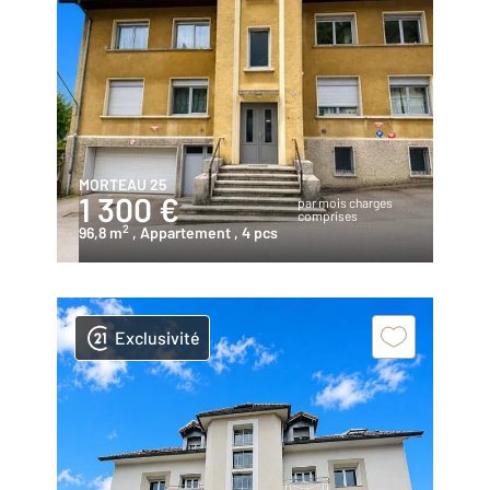
MORTEAU 25
1 300 €
par mois charges
comprises
2
96,8 m
, Appartement
, 4 pcs
Exclusivité