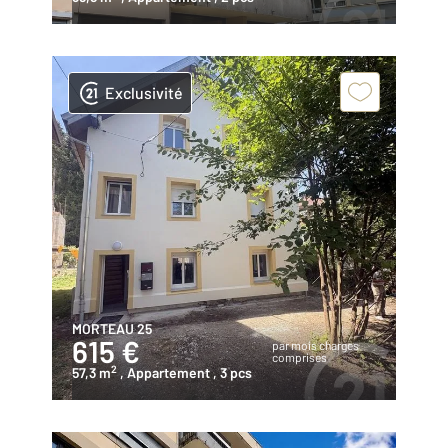
Exclusivité
MORTEAU 25
615 €
par mois charges
comprises
2
57,3 m
, Appartement
, 3 pcs