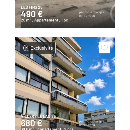
LES FINS 25
490 €
par mois charges
comprises
2
26 m
, Appartement
, 1 pc
Exclusivité
VILLERS LE LAC 25
680 €
par mois charges
comprises
2
39,8 m
, Appartement
, 2 pcs