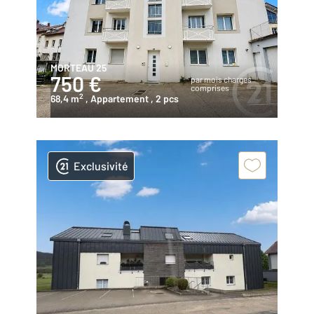
MORTEAU 25
750 €
par mois charges
comprises
2
68,4 m
, Appartement
, 2 pcs
Exclusivité