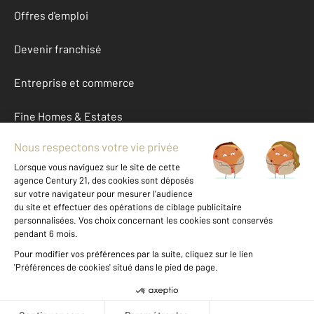
Offres d'emploi
Devenir franchisé
Entreprise et commerce
Fine Homes & Estates
À propos
International
Nous contacter
Mentions légales & CGU et Barèmes d'honoraires
Données personnelles