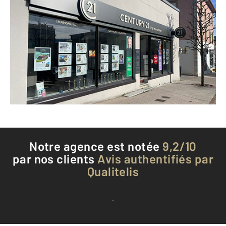
CENTURY 21 Avenir Immobilier
1 rue de L'Helvetie
MORTEAU - 25500
Envoyer un message
Téléphoner à l'agence
Notre agence est notée
9,2/10
par nos clients
Avis authentifiés par
Qualitelis
Voir tous les avis clients