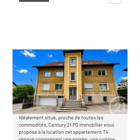
MORTEAU 25
2
96,81 m
, 4 pièces
Ref : 10417
Appartement F4 à louer
1 300 €
par mois charges comprises
Idéalement situé, proche de toutes les
commodités, Century 21 PG Immobilier vous
propose à la location cet appartement T4
rénové comprenant une entrée, une cuisine