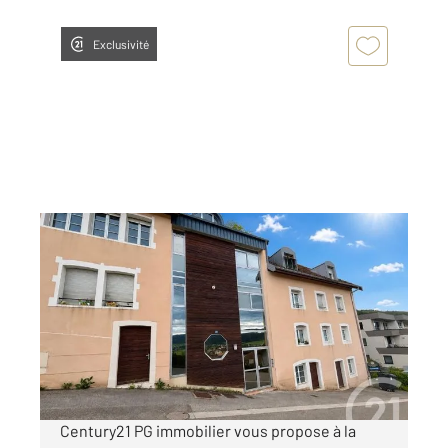
Exclusivité
MORTEAU 25
2
89,64 m
, 4 pièces
Ref : 10332
Appartement à louer
990 €
par mois charges comprises
Century21 PG immobilier vous propose à la