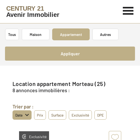
CENTURY 21
Avenir Immobilier
Tous
Maison
Appartement
Autres
Appliquer
Location appartement Morteau (25)
8 annonces immobilières :
Trier par :
Date
Prix
Surface
Exclusivité
DPE
Exclusivité