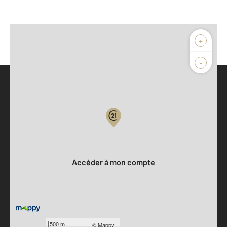
+
-
Parlons de vous, parlons biens
Votre compte :
Accéder à mon compte
500 m
©
Mappy