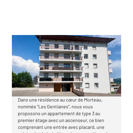
MORTEAU 25
2
62,23 m
, 4 pièces
Ref : 10363
Appartement F3 à louer
850 €
par mois charges comprises
Dans une résidence au cœur de Morteau,
nommée "Les Gentianes", nous vous
proposons un appartement de type 3 au
premier étage avec un ascenseur, ce bien
comprenant une entrée avec placard, une