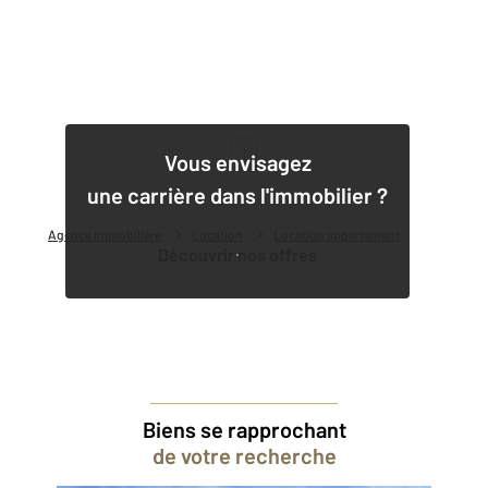
1
Vous envisagez
une carrière dans l'immobilier ?
Agence immobilière
Location
Location appartement
Découvrir nos offres
Biens se rapprochant
de votre recherche