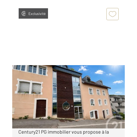
Exclusivité
MORTEAU 25
2
89,64 m
, 4 pièces
Ref : 10332
Appartement à louer
990 €
par mois charges comprises
Century21 PG immobilier vous propose à la