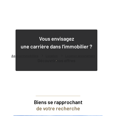
1
Vous envisagez
une carrière dans l'immobilier ?
Agence immobilière
Location
Location appartement
Découvrir nos offres
Biens se rapprochant
de votre recherche