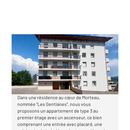
MORTEAU 25
2
62,23 m
, 4 pièces
Ref : 10363
Appartement F3 à louer
850 €
par mois charges comprises
Dans une résidence au cœur de Morteau,
nommée "Les Gentianes", nous vous
proposons un appartement de type 3 au
premier étage avec un ascenseur, ce bien
comprenant une entrée avec placard, une