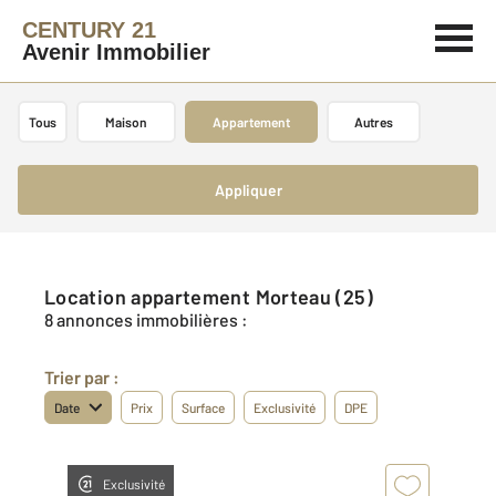
CENTURY 21
Avenir Immobilier
Tous
Maison
Appartement
Autres
Appliquer
Location appartement Morteau (25)
8 annonces immobilières :
Trier par :
Date
Prix
Surface
Exclusivité
DPE
Exclusivité