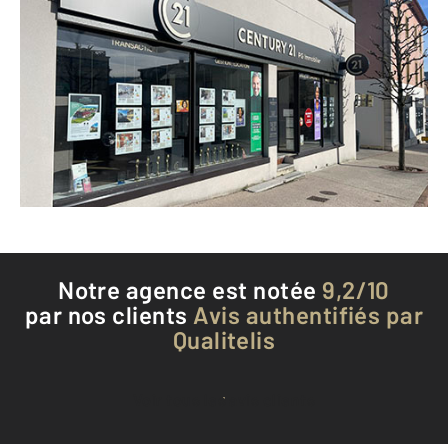
CENTURY 21 Avenir Immobilier
1 rue de L'Helvetie
MORTEAU - 25500
Envoyer un message
Téléphoner à l'agence
Notre agence est notée
9,2/10
par nos clients
Avis authentifiés par
Qualitelis
Voir tous les avis clients