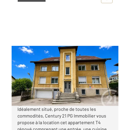
MORTEAU 25
2
96,81 m
, 4 pièces
Ref : 10417
Appartement F4 à louer
1 300 €
par mois charges comprises
Idéalement situé, proche de toutes les
commodités, Century 21 PG Immobilier vous
propose à la location cet appartement T4
rénové comprenant une entrée, une cuisine