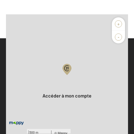
+
-
Parlons de vous, parlons biens
Votre compte :
Accéder à mon compte
500 m
©
Mappy