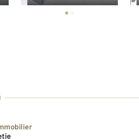
U
Immobilier
etie