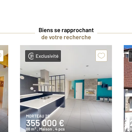
Biens se rapprochant
de votre recherche
Exclusivité
MORTEAU 25
M
355 000 €
2
88 m
, Maison
, 4 pcs
8