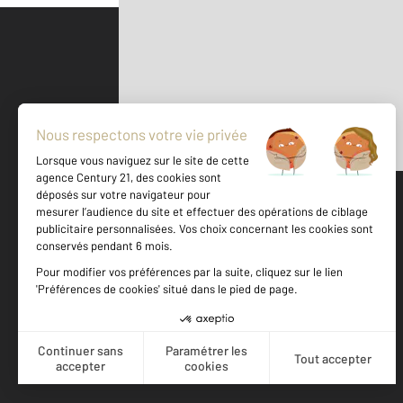
Parlons de vous, parlons biens
500 m
©
Mappy
Votre agence est notée
Achat
Location
Vente
Gestion
9,2
/
10
8,1/10