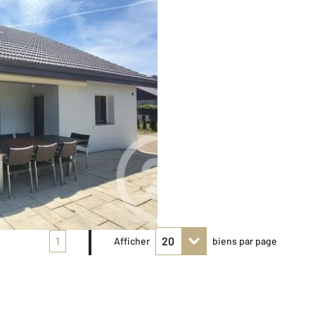
1
Afficher
biens par page