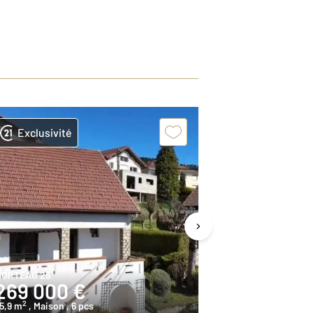
Exclusivité
Exclusivit
ORTEAU 25
MORTEAU 25
269 000 €
185 000
2
2
5,9 m
, Maison
, 6 pcs
90 m
, Maison
,