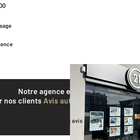
00
ssage
agence
Notre agence est notée
9,2/10
r nos clients
Avis authentifiés par Qualite
Voir tous les avis clients